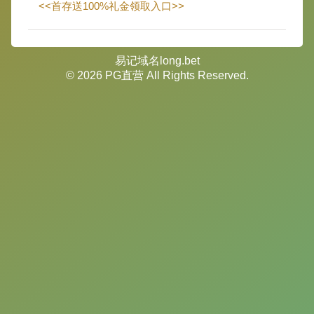
<<首存送100%礼金领取入口>>
易记域名long.bet
© 2026 PG直营 All Rights Reserved.