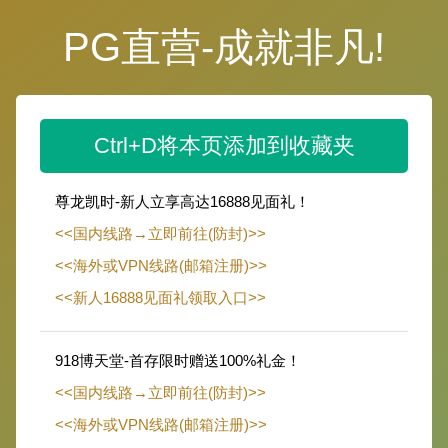
PG直营-成就非凡!
Ctrl+D将本页添加到收藏夹
尊龙凯时-新人立享高达16888见面礼！
<<国内线路→立即前往(防封)>>
<<海外或VPN线路(邮箱注册)>>
<<新人16888见面礼领取入口>>
918博天堂-首存限时赠送100%礼金！
<<国内线路→立即前往(防封)>>
<<海外或VPN线路(邮箱注册)>>